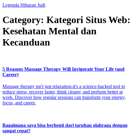
Legenda Hiburan Judi
Category: Kategori Situs Web:
Kesehatan Mental dan
Kecanduan
5 Reasons Massage Therapy Will Invigorate Your Life (and
Career)
Massage therapy isn't just relaxation-it's a science-backed tool to
reduce stress, recover faster, think clearer, and perform better at
work. Discover how regular sessions can transform your energy,
focus, and career.
Bagaimana saya bisa berhenti dari taruhan olahraga dengan
sangat cepat?