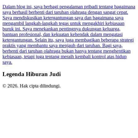
Dalam blog ini, saya berbagi pengalaman pribadi tentang bagaimana
saya berhasil berhenti dari taruhan olahraga dengan sangat cepat.
Saya mendiskusikan ketergantungan saya dan bagaimana saya
mengambil langkah-langkah tegas untuk mengakhiri kebiasaan
buruk ini. Saya menekankan pentingnya dukungan keluarga,
bantuan profesional, dan kekuatan kehendak dalam mengatasi
ketergantungan. Selain itu, saya juga membagikan beberapa strategi
praktis yang membantu saya menjauh dari taruhan. Bagi saya,
berhenti dari taruhan olahraga bukan hanya tentang menghentikan
kebiasaan, tetapi juga tentang meraih kembali kontrol atas hidup
saya.
Legenda Hiburan Judi
© 2026. Hak cipta dilindungi.